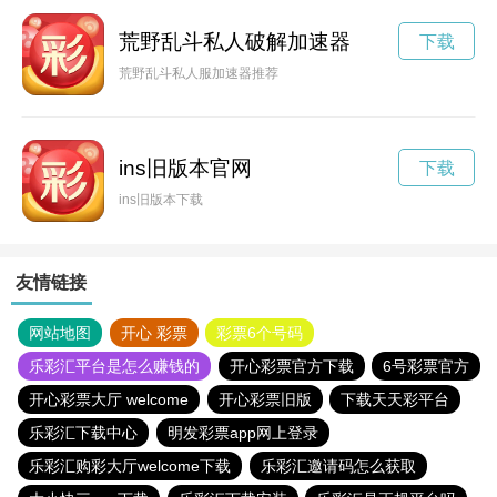
荒野乱斗私人破解加速器
下载
荒野乱斗私人服加速器推荐
ins旧版本官网
下载
ins旧版本下载
友情链接
网站地图
开心 彩票
彩票6个号码
乐彩汇平台是怎么赚钱的
开心彩票官方下载
6号彩票官方
开心彩票大厅 welcome
开心彩票旧版
下载天天彩平台
乐彩汇下载中心
明发彩票app网上登录
乐彩汇购彩大厅welcome下载
乐彩汇邀请码怎么获取