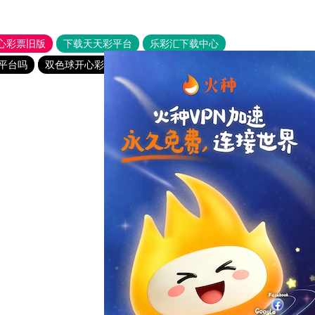
心彩票旧版
下载天天彩平台
乐彩汇下载中心
平台吗
双色球开心彩票
6号彩票中奖