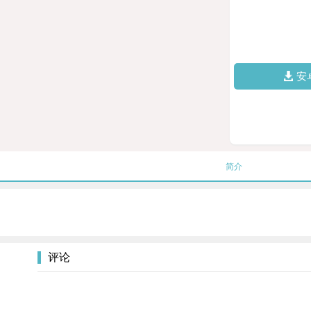
安
简介
评论