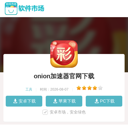
onion加速器官网下载
工具
|
时间：2026-08-07
|
安卓下载
苹果下载
PC下载
安卓市场，安全绿色