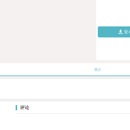
安
简介
评论