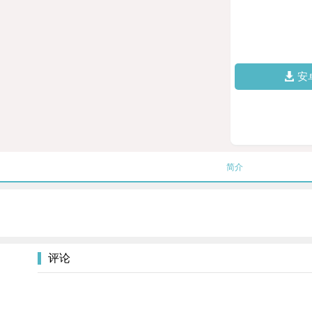
安
简介
评论